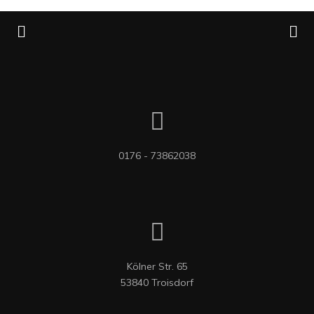
0176 - 73862038
Kölner Str. 65

53840 Troisdorf